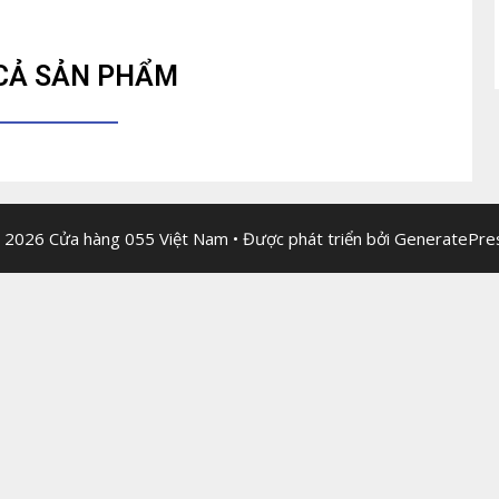
CẢ SẢN PHẨM
 2026 Cửa hàng 055 Việt Nam
• Được phát triển bởi
GeneratePre