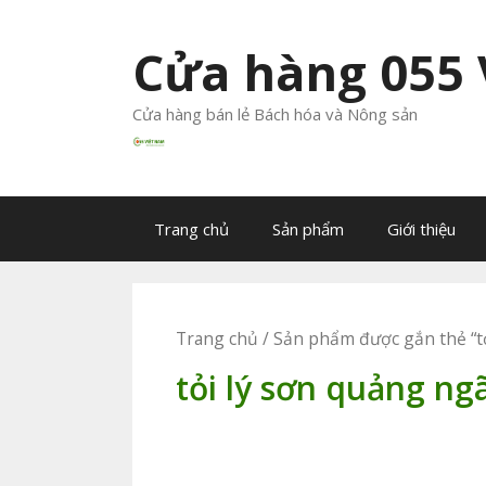
Chuyển
đến
Cửa hàng 055
nội
dung
Cửa hàng bán lẻ Bách hóa và Nông sản
Trang chủ
Sản phẩm
Giới thiệu
Trang chủ
/ Sản phẩm được gắn thẻ “tỏ
tỏi lý sơn quảng ngã