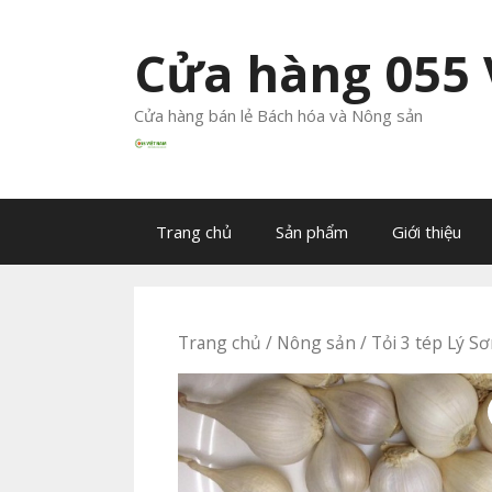
Chuyển
đến
Cửa hàng 055
nội
dung
Cửa hàng bán lẻ Bách hóa và Nông sản
Trang chủ
Sản phẩm
Giới thiệu
Trang chủ
/
Nông sản
/ Tỏi 3 tép Lý S