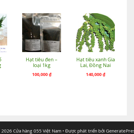
ổ
Hạt tiêu đen –
Hạt tiêu xanh Gia
g
loại 1kg
Lai, Đồng Nai
100,000
₫
140,000
₫
 2026 Cửa hàng 055 Việt Nam
• Được phát triển bởi
GeneratePre