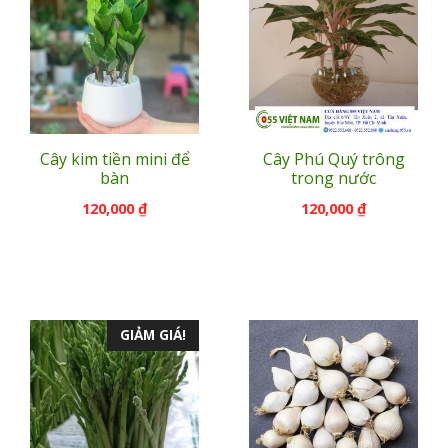
Cây kim tiền mini để
Cây Phú Quý trông
bàn
trong nước
120,000
₫
120,000
₫
GIẢM GIÁ!