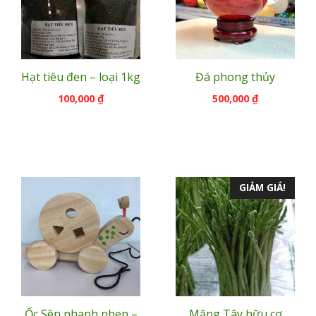
Hạt tiêu đen – loại 1kg
Đá phong thủy
100,000
₫
500,000
₫
GIẢM GIÁ!
Ốc Sên nhanh nhẹn –
Măng Tây hữu cơ