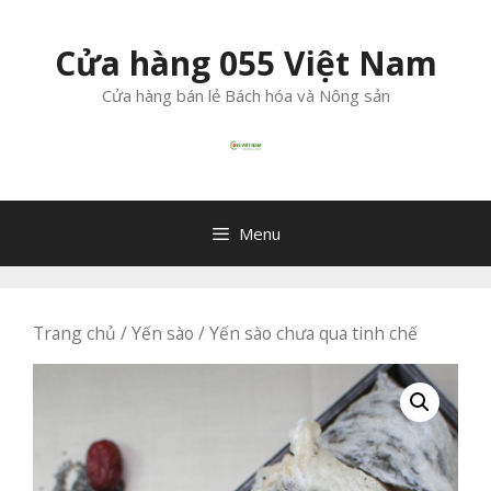
Chuyển
đến
Cửa hàng 055 Việt Nam
nội
dung
Cửa hàng bán lẻ Bách hóa và Nông sản
Menu
Trang chủ
/
Yến sào
/ Yến sào chưa qua tinh chế