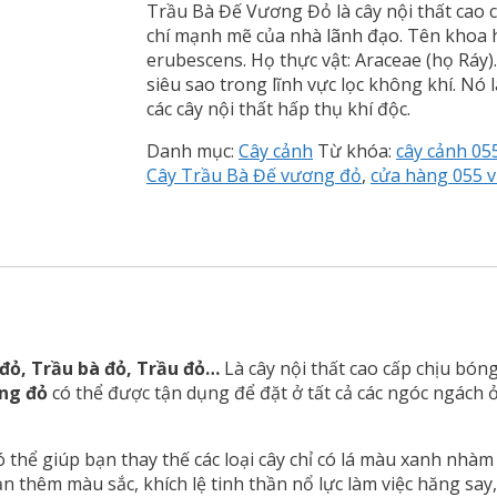
Trầu Bà Đế Vương Đỏ là cây nội thất cao c
chí mạnh mẽ của nhà lãnh đạo. Tên khoa 
erubescens. Họ thực vật: Araceae (họ Ráy)
siêu sao trong lĩnh vực lọc không khí. Nó 
các cây nội thất hấp thụ khí độc.
Danh mục:
Cây cảnh
Từ khóa:
cây cảnh 05
Cây Trầu Bà Đế vương đỏ
,
cửa hàng 055 v
đỏ, Trầu bà đỏ, Trầu đỏ…
Là cây nội thất cao cấp chịu bón
ng đỏ
có thể được tận dụng để đặt ở tất cả các ngóc ngách
 thể giúp bạn thay thế các loại cây chỉ có lá màu xanh nhà
thêm màu sắc, khích lệ tinh thần nổ lực làm việc hăng say, 