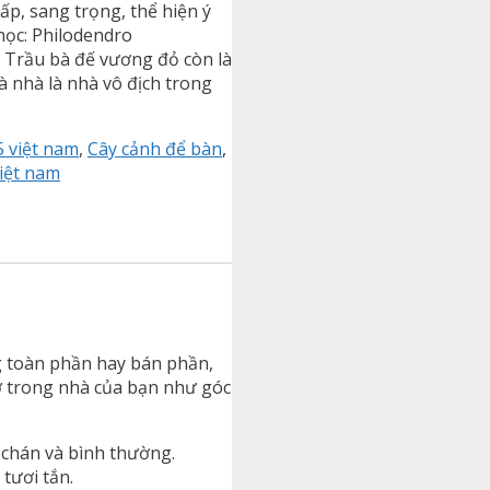
ấp, sang trọng, thể hiện ý
học: Philodendro
. Trầu bà đế vương đỏ còn là
là nhà là nhà vô địch trong
5 việt nam
,
Cây cảnh để bàn
,
iệt nam
g toàn phần hay bán phần,
 ở trong nhà của bạn như góc
m chán và bình thường.
tươi tắn.