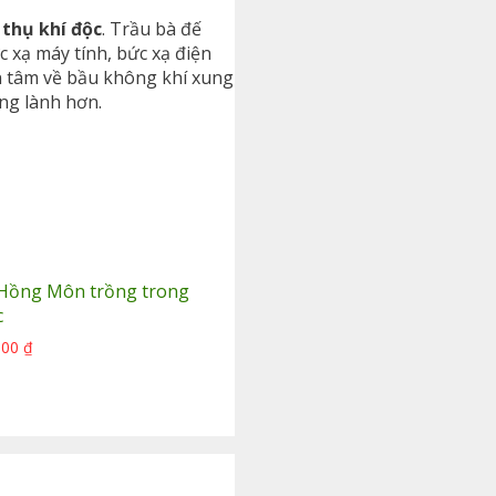
 thụ khí độc
. Trầu bà đế
 xạ máy tính, bức xạ điện
ên tâm về bầu không khí xung
ng lành hơn.
Hồng Môn trồng trong
c
000
₫